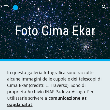
Skip to main content
Skip to navigation
Foto Cima Ekar
In questa galleria fotografica sono raccolte 
alcune immagini 
delle cupole e dei telescopi di 
Cima Ekar 
(crediti:
 L. Traverso
). 
S
ono di 
proprietà 
Archivio 
INAF Padova
-
Asiago. 
Per 
utilizzarle scrivere a 
comunicazione at 
oapd.inaf.it